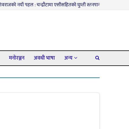
जको नयाँ पहल : चन्द्रौटामा एसीसहितको घुम्ती स्तनपान कक्ष सञ्चालनमा
३
मनोरञ्जन
अवधी भाषा
अन्य