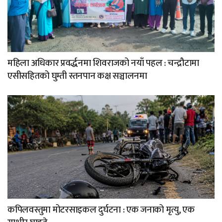
महिला अधिकार प्रवर्द्धनमा शिवराजको नयाँ पहल : चन्द्रौटामा
एसीसहितको घुम्ती स्तनपान कक्ष सञ्चालनमा
कपिलवस्तुमा मोटरसाइकल दुर्घटना : एक जनाको मृत्यु, एक