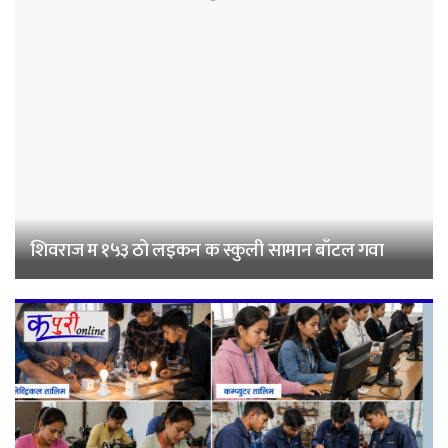
शिवराज म १५३ ठो लइकन क स्कुली सामान बाँटल गवा