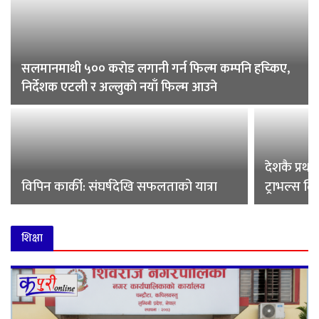
सलमानमाथी ५०० कराेड लगानी गर्न फिल्म कम्पनि हच्किए,
निर्देशक एटली र अल्लुकाे नयाँ फिल्म आउने
देशकै प्रथम
विपिन कार्की: संघर्षदेखि सफलताको यात्रा
ट्राभल्स लिम
शिक्षा