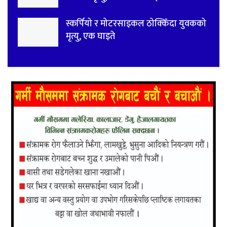
स्कर्पियो र मोटरसाइकल ठोक्किँदा युवकको
मृत्यु, एक घाइते