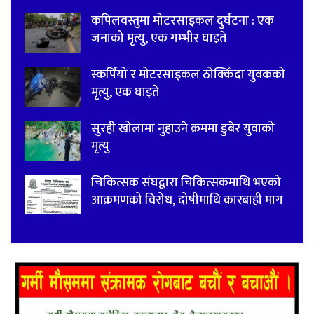
कपिलवस्तुमा मोटरसाइकल दुर्घटना : एक
जनाको मृत्यु, एक गम्भीर घाइते
स्कर्पियो र मोटरसाइकल ठोक्किँदा युवकको
मृत्यु, एक घाइते
सुरही खोलामा नुहाउने क्रममा डुबेर युवाको
मृत्यु
चिकित्सक संघद्वारा चिकित्सकमाथि भएको
आक्रमणको विरोध, दोषीमाथि कारबाही माग