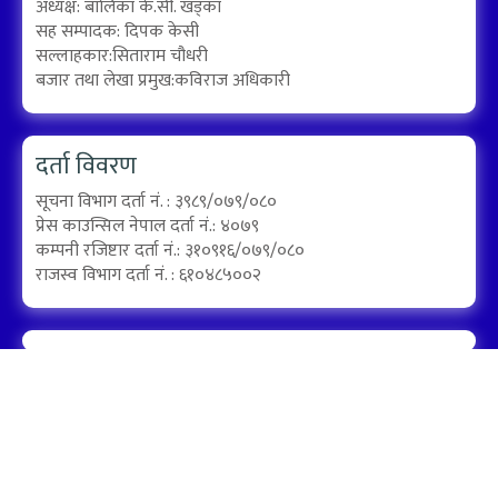
अध्यक्ष: बालिका के.सी. खड्का
सह सम्पादक: दिपक केसी
सल्लाहकार:सिताराम चौधरी
बजार तथा लेखा प्रमुख:कविराज अधिकारी
दर्ता विवरण
सूचना विभाग दर्ता नं. : ३९८९/०७९/०८०
प्रेस काउन्सिल नेपाल दर्ता नं.: ४०७९
कम्पनी रजिष्टार दर्ता नं.: ३१०९१६/०७९/०८०
राजस्व विभाग दर्ता नं. : ६१०४८५००२
Designed by:
PROTECH
©2026 Kapuri Media Group Pvt. ltd | All Rights Reserved.