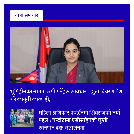
ताजा समाचार
भूमिहीनका नाममा ठगी गर्नेहरू सावधान : झुटा विवरण पेश
गरे कानुनी कारबाही,
महिला अधिकार प्रवर्द्धनमा शिवराजको नयाँ
पहल : चन्द्रौटामा एसीसहितको घुम्ती
स्तनपान कक्ष सञ्चालनमा