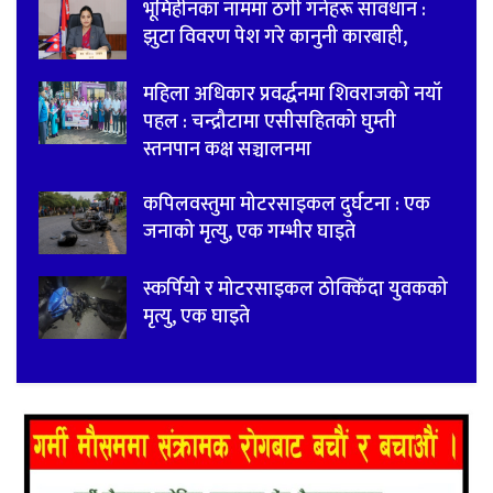
भूमिहीनका नाममा ठगी गर्नेहरू सावधान :
झुटा विवरण पेश गरे कानुनी कारबाही,
महिला अधिकार प्रवर्द्धनमा शिवराजको नयाँ
पहल : चन्द्रौटामा एसीसहितको घुम्ती
स्तनपान कक्ष सञ्चालनमा
कपिलवस्तुमा मोटरसाइकल दुर्घटना : एक
जनाको मृत्यु, एक गम्भीर घाइते
स्कर्पियो र मोटरसाइकल ठोक्किँदा युवकको
मृत्यु, एक घाइते