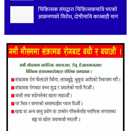
चिकित्सक संघद्वारा चिकित्सकमाथि भएको
आक्रमणको विरोध, दोषीमाथि कारबाही माग