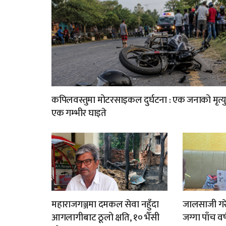
कपिलवस्तुमा मोटरसाइकल दुर्घटना : एक जनाको मृत्यु
एक गम्भीर घाइते
महाराजगञ्जमा दमकल सेवा नहुँदा
जालसाजी गरे
आगलागीबाट ठूलो क्षति, १० भैँसी
जग्गा पाँच वर