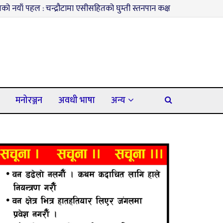
चन्द्रौटामा एसीसहितको घुम्ती स्तनपान कक्ष सञ्चालनमा
३
कपिलवस्तुमा म
मनोरञ्जन
अवधी भाषा
अन्य