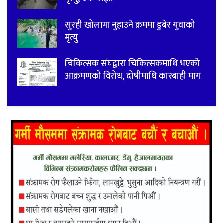
सुरही खोलामा नुहाउने क्रममा डुबेर युवाको
मृत्यु
चिकित्सक संघद्वारा चिकित्सकमाथि भएको
आक्रमणको विरोध, दोषीमाथि कारबाही माग