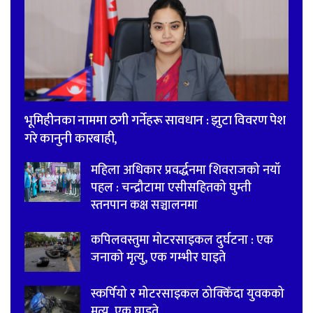
भूमिहीनका नाममा ठगी गर्नेहरू सावधान : झुटा विवरण पेश
गरे कानुनी कारबाही,
महिला अधिकार प्रवर्द्धनमा शिवराजको नयाँ
पहल : चन्द्रौटामा एसीसहितको घुम्ती
स्तनपान कक्ष सञ्चालनमा
कपिलवस्तुमा मोटरसाइकल दुर्घटना : एक
जनाको मृत्यु, एक गम्भीर घाइते
स्कर्पियो र मोटरसाइकल ठोक्किँदा युवकको
मृत्यु, एक घाइते