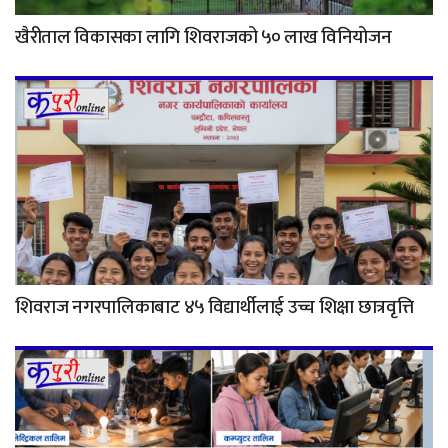
खैरीताल विकासका लागि शिवराजको ५० लाख विनियोजन
शिवराज नगरपालिकाबाट ४५ विद्यार्थीलाई उच्च शिक्षा छात्रवृत्ति