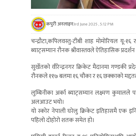
कपुरी अनलाइन
3rd June 2025 , 5:12 PM
चन्द्रौटा,कपिलवस्तु-टीबी शाह मोमोरियल यू-१६ राष
ब्याट्सम्यान रौनक श्रीवास्तवले ऐतिहासिक प्रदर्शन 
सुर्खेतको वीरेन्द्रनगर क्रिकेट मैदानमा गण्डकी प
रौनकले ११७ बलमा १६ चौका र १६ छक्काको मद्दत
लुम्बिनीका अर्का ब्याट्सम्यान लक्ष्मण कुमा
अलआउट भयो।
यो स्कोर नेपाली घरेलु क्रिकेट इतिहासमै एक इनिङम
पहिलो दोहोरो शतक समेत हो।