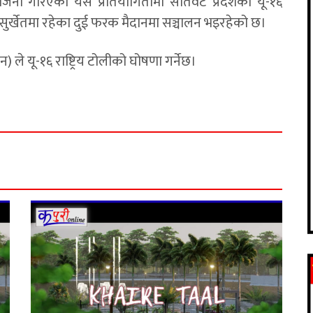
ोजना गरिएको यस प्रतियोगितामा सातवटै प्रदेशका यू-१६
ुर्खेतमा रहेका दुई फरक मैदानमा सञ्चालन भइरहेको छ।
) ले यू-१६ राष्ट्रिय टोलीको घोषणा गर्नेछ।