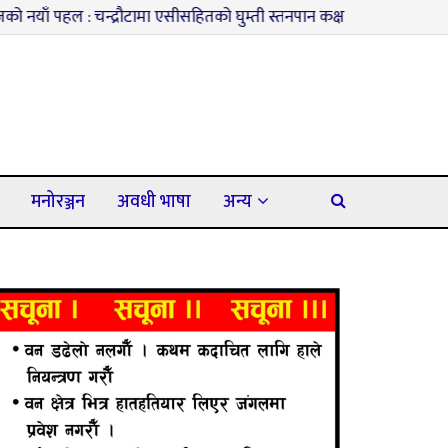
्द्रौटामा एसीसहितको घुम्ती स्तनपान कक्ष सञ्चालनमा
३
कपिलवस्तुमा मो
मनोरञ्जन
अवधी भाषा
अन्य