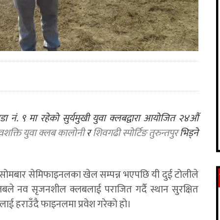
नं. ९ मा रहेको सुर्यमुखी युवा क्लबद्वारा आयोजित २४औं
वशक्ति युवा क्लब कालोनी
र
शिवगढी स्पोर्टिङ तुरुन्तपुर
भिड्ने
ोमबार सेमिफाइनलका खेल सम्पन्न भएपछि यी दुई टोलीले
्लबले नव सृजनशील क्लबलाई पराजित गर्दै स्थान सुरक्षित
ाई हराउँदै फाइनलमा प्रवेश गरेको हो।