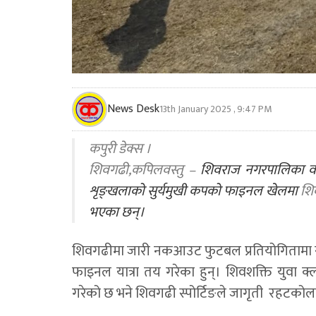
News Desk
13th January 2025 , 9:47 PM
कपुरी डेक्स ।
शिवगढी,कपिलवस्तु –
शिवराज नगरपालिका वडा 
शृङ्खलाको सुर्यमुखी कपको फाइनल खेलमा
शि
भएका छन्।
शिवगढीमा जारी नकआउट फुटबल प्रतियोगितामा स
फाइनल यात्रा तय गरेका हुन्। शिवशक्ति युवा क
गरेको छ भने शिवगढी स्पोर्टिङले जागृती रहटकोलल