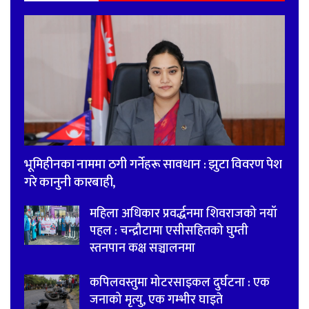
भूमिहीनका नाममा ठगी गर्नेहरू सावधान : झुटा विवरण पेश
गरे कानुनी कारबाही,
महिला अधिकार प्रवर्द्धनमा शिवराजको नयाँ
पहल : चन्द्रौटामा एसीसहितको घुम्ती
स्तनपान कक्ष सञ्चालनमा
कपिलवस्तुमा मोटरसाइकल दुर्घटना : एक
जनाको मृत्यु, एक गम्भीर घाइते