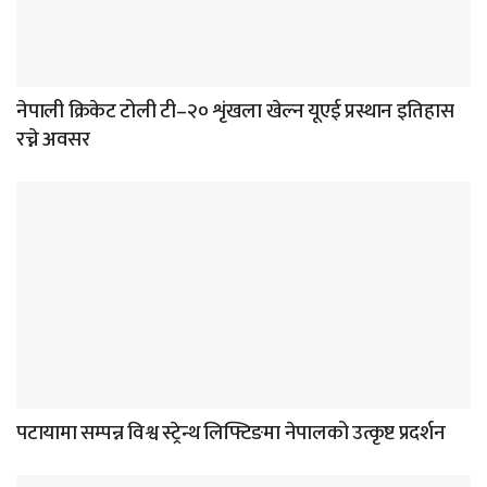
नेपाली क्रिकेट टोली टी–२० शृंखला खेल्न यूएई प्रस्थान इतिहास
रच्ने अवसर
पटायामा सम्पन्न विश्व स्ट्रेन्थ लिफ्टिङमा नेपालको उत्कृष्ट प्रदर्शन