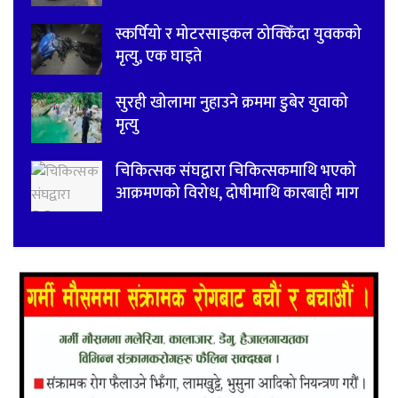
स्कर्पियो र मोटरसाइकल ठोक्किँदा युवकको
मृत्यु, एक घाइते
सुरही खोलामा नुहाउने क्रममा डुबेर युवाको
मृत्यु
चिकित्सक संघद्वारा चिकित्सकमाथि भएको
आक्रमणको विरोध, दोषीमाथि कारबाही माग