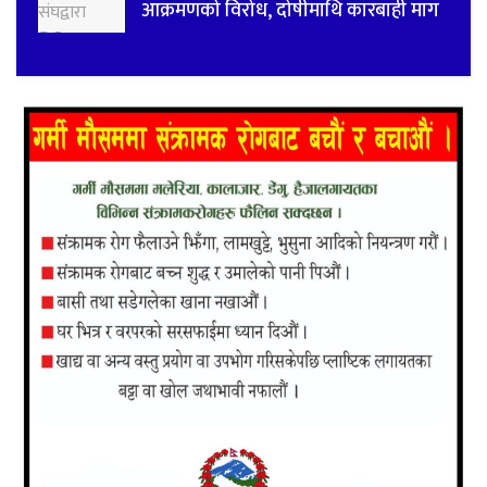
आक्रमणको विरोध, दोषीमाथि कारबाही माग