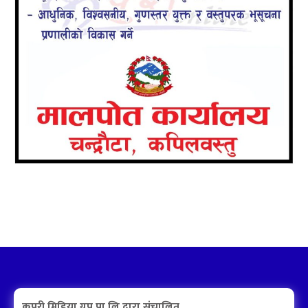
कपुरी मिडिया ग्रुप प्रा.लि.द्वारा संचालित