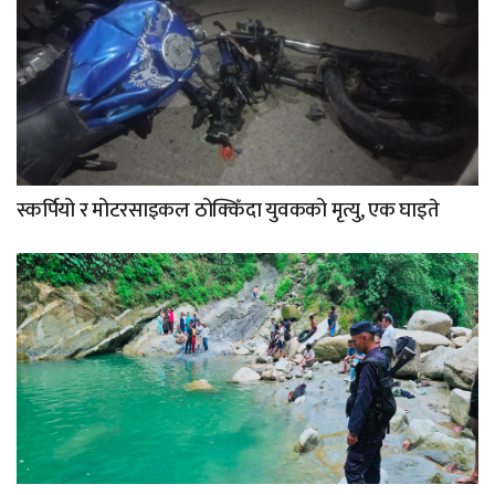
स्कर्पियो र मोटरसाइकल ठोक्किँदा युवकको मृत्यु, एक घाइते