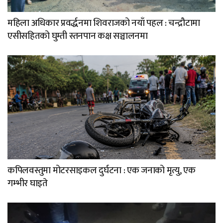
महिला अधिकार प्रवर्द्धनमा शिवराजको नयाँ पहल : चन्द्रौटामा
एसीसहितको घुम्ती स्तनपान कक्ष सञ्चालनमा
कपिलवस्तुमा मोटरसाइकल दुर्घटना : एक जनाको मृत्यु, एक
गम्भीर घाइते