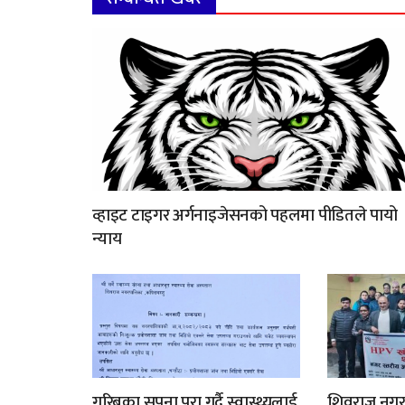
व्हाइट टाइगर अर्गनाइजेसनको पहलमा पीडितले पायो
न्याय
गरिबका सपना पुरा गर्दै स्वास्थ्यलाई
शिवराज नग