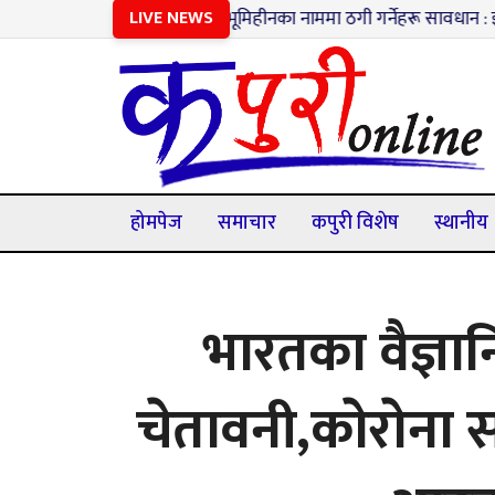
१
भूमिहीनका नाममा ठगी गर्नेहरू सावधान : झुटा विवरण पेश
LIVE NEWS
होमपेज
समाचार
कपुरी विशेष
स्थानीय
भारतका वैज्ञा
चेतावनी,काेराेना स