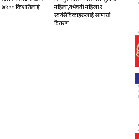
ु: ७५०० किशोरीलाई
महिला,गर्भवती महिला र
स्वयंसेविकाहरुलाई सामाग्री
वितरण