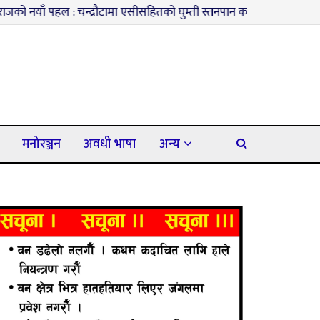
: चन्द्रौटामा एसीसहितको घुम्ती स्तनपान कक्ष सञ्चालनमा
३
कपिलवस्तुमा
मनोरञ्जन
अवधी भाषा
अन्य