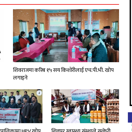
शिवराजमा करिब १५ सय किशोरीलाई एच.पी.भी. खोप
लगाइने
रपालिकामा HPV खोप
शिवपुर स्वास्थ्य संस्थाले सुत्केरी