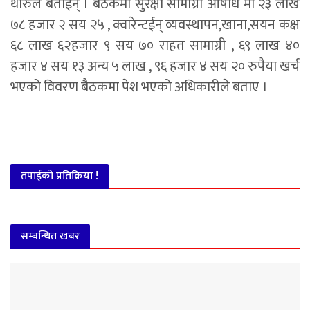
थारुले बताईन् । बैठकमा सुरक्षा सामाग्री ओषधि मा २३ लाख
७८ हजार २ सय २५ , क्वारेन्टईन् व्यवस्थापन,खाना,सयन कक्ष
६८ लाख ६२हजार ९ सय ७० राहत सामाग्री , ६९ लाख ४०
हजार ४ सय १३ अन्य ५ लाख , ९६ हजार ४ सय २० रुपैया खर्च
भएको विवरण बैठकमा पेश भएको अधिकारीले बताए ।
तपाईको प्रतिक्रिया !
सम्बन्धित खबर