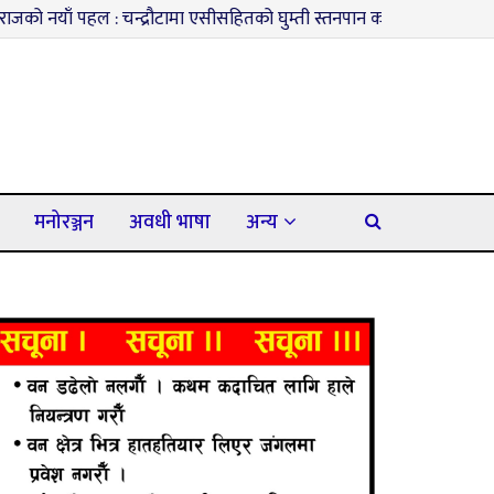
: चन्द्रौटामा एसीसहितको घुम्ती स्तनपान कक्ष सञ्चालनमा
३
कपिलवस्तुमा
मनोरञ्जन
अवधी भाषा
अन्य