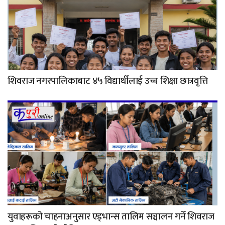
शिवराज नगरपालिकाबाट ४५ विद्यार्थीलाई उच्च शिक्षा छात्रवृत्ति
युवाहरूको चाहनाअनुसार एड्भान्स तालिम सञ्चालन गर्ने शिवराज