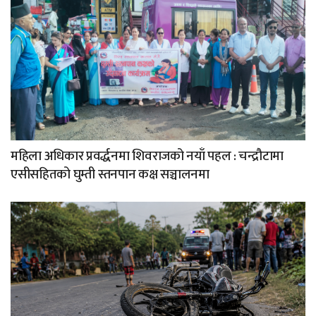
महिला अधिकार प्रवर्द्धनमा शिवराजको नयाँ पहल : चन्द्रौटामा
एसीसहितको घुम्ती स्तनपान कक्ष सञ्चालनमा