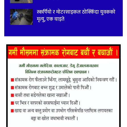
स्कर्पियो र मोटरसाइकल ठोक्किँदा युवकको
मृत्यु, एक घाइते