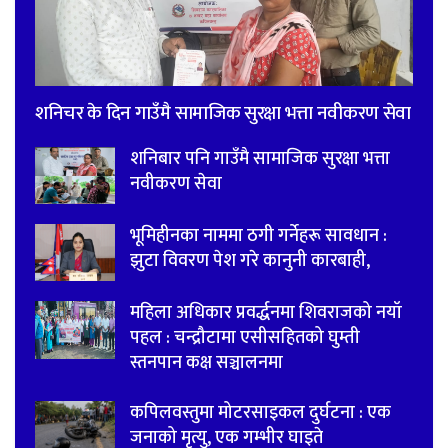
शनिचर के दिन गाउँमै सामाजिक सुरक्षा भत्ता नवीकरण सेवा
शनिबार पनि गाउँमै सामाजिक सुरक्षा भत्ता
नवीकरण सेवा
भूमिहीनका नाममा ठगी गर्नेहरू सावधान :
झुटा विवरण पेश गरे कानुनी कारबाही,
महिला अधिकार प्रवर्द्धनमा शिवराजको नयाँ
पहल : चन्द्रौटामा एसीसहितको घुम्ती
स्तनपान कक्ष सञ्चालनमा
कपिलवस्तुमा मोटरसाइकल दुर्घटना : एक
जनाको मृत्यु, एक गम्भीर घाइते