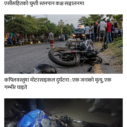
एसीसहितको घुम्ती स्तनपान कक्ष सञ्चालनमा
कपिलवस्तुमा मोटरसाइकल दुर्घटना : एक जनाको मृत्यु, एक
गम्भीर घाइते