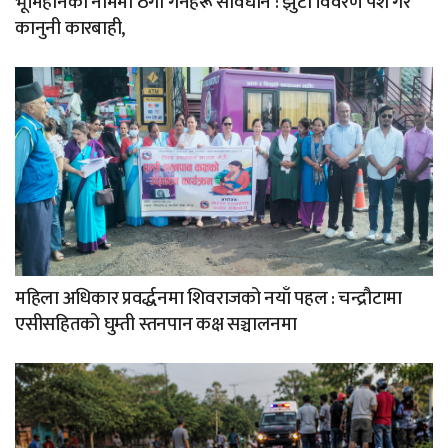
भूमिहीनका नाममा ठगी गर्नेहरू सावधान : झुटा विवरण पेश गरे
कानुनी कारबाही,
महिला अधिकार प्रवर्द्धनमा शिवराजको नयाँ पहल : चन्द्रौटामा
एसीसहितको घुम्ती स्तनपान कक्ष सञ्चालनमा