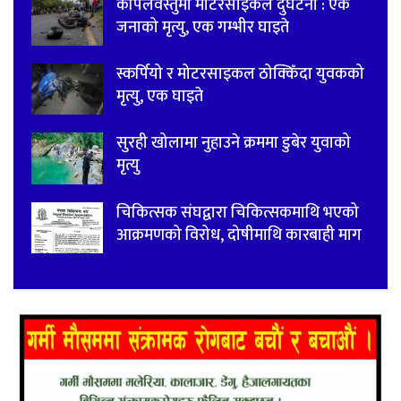
कपिलवस्तुमा मोटरसाइकल दुर्घटना : एक
जनाको मृत्यु, एक गम्भीर घाइते
स्कर्पियो र मोटरसाइकल ठोक्किँदा युवकको
मृत्यु, एक घाइते
सुरही खोलामा नुहाउने क्रममा डुबेर युवाको
मृत्यु
चिकित्सक संघद्वारा चिकित्सकमाथि भएको
आक्रमणको विरोध, दोषीमाथि कारबाही माग