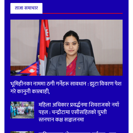
ताजा समाचार
भूमिहीनका नाममा ठगी गर्नेहरू सावधान : झुटा विवरण पेश
गरे कानुनी कारबाही,
महिला अधिकार प्रवर्द्धनमा शिवराजको नयाँ
पहल : चन्द्रौटामा एसीसहितको घुम्ती
स्तनपान कक्ष सञ्चालनमा