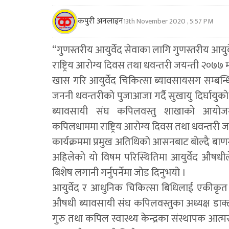
कपुरी अनलाइन
13th November 2020 , 5:57 PM
“गुणस्तरीय आयुर्वेद सेवाका लागि गुणस्तरीय आयु
राष्ट्रिय आराेग्य दिवस तथा धवन्तरी जयन्ती २०७७ म
खास गरि आयुर्वेद चिकित्सा ब्यावसायसग सम्बन्
जननी धवन्तरीकाे पुजाआजा गर्दै सुखायु दिर्घायुक
ब्यावसायी संघ कपिलवस्तु शाखाकाे आयाेज
कपिलधाममा राष्ट्रिय आराेग्य दिवस तथा धवन्तरी जय
कार्यक्रममा प्रमुख अतिथिको आसनबाट बाेल्दै बाणगं
अहिलेकाे याे विषम परिस्थितिमा आयुर्वेद औषधील
बिशेष लगानी गर्नुपर्नेमा जाेड दिनुभयो ।
आयुर्वेद र आधुनिक चिकित्सा बिधिलाई एकीकृत गर
औषधी ब्यावसायी संघ कपिलवस्तुका अध्यक्ष डाक्टर
गुरु तथा कपिल स्वास्थ्य केन्द्रका संस्थापक आत्म