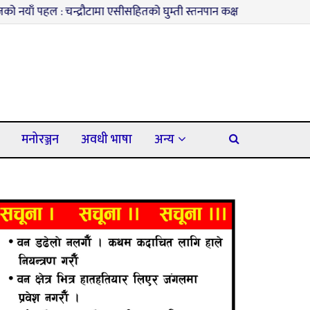
चन्द्रौटामा एसीसहितको घुम्ती स्तनपान कक्ष सञ्चालनमा
३
कपिलवस्तुमा म
मनोरञ्जन
अवधी भाषा
अन्य