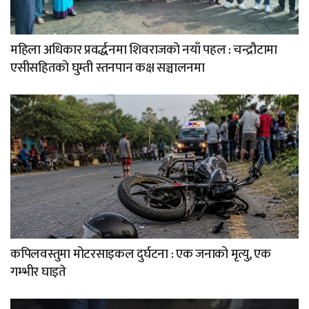
महिला अधिकार प्रवर्द्धनमा शिवराजको नयाँ पहल : चन्द्रौटामा
एसीसहितको घुम्ती स्तनपान कक्ष सञ्चालनमा
कपिलवस्तुमा मोटरसाइकल दुर्घटना : एक जनाको मृत्यु, एक
गम्भीर घाइते