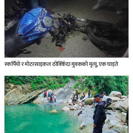
स्कर्पियो र मोटरसाइकल ठोक्किँदा युवकको मृत्यु, एक घाइते