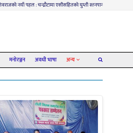
नयाँ पहल : चन्द्रौटामा एसीसहितको घुम्ती स्तनपान कक्ष सञ्चालनमा
३
कप
मनोरञ्जन
अवधी भाषा
अन्य