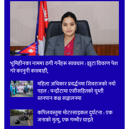
भूमिहीनका नाममा ठगी गर्नेहरू सावधान : झुटा विवरण पेश
गरे कानुनी कारबाही,
महिला अधिकार प्रवर्द्धनमा शिवराजको नयाँ
पहल : चन्द्रौटामा एसीसहितको घुम्ती
स्तनपान कक्ष सञ्चालनमा
कपिलवस्तुमा मोटरसाइकल दुर्घटना : एक
जनाको मृत्यु, एक गम्भीर घाइते