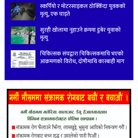
स्कर्पियो र मोटरसाइकल ठोक्किँदा युवकको
मृत्यु, एक घाइते
सुरही खोलामा नुहाउने क्रममा डुबेर युवाको
मृत्यु
चिकित्सक संघद्वारा चिकित्सकमाथि भएको
आक्रमणको विरोध, दोषीमाथि कारबाही माग