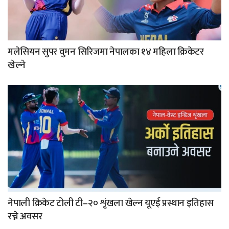
मलेसियन सुपर वुमन सिरिजमा नेपालका १४ महिला क्रिकेटर
खेल्ने
नेपाली क्रिकेट टोली टी–२० शृंखला खेल्न यूएई प्रस्थान इतिहास
रच्ने अवसर