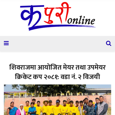
शिवराजमा आयोजित मेयर तथा उपमेयर
क्रिकेट कप २०८१: वडा नं. २ विजयी