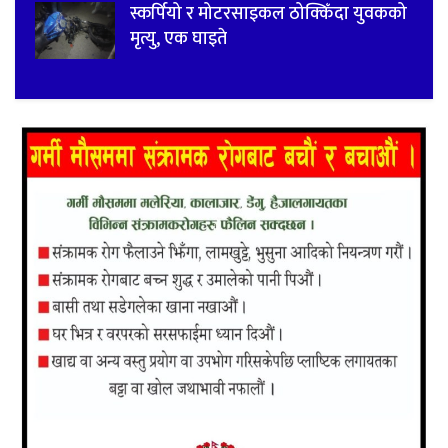
स्कर्पियो र मोटरसाइकल ठोक्किँदा युवकको
मृत्यु, एक घाइते